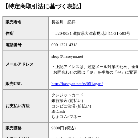
【特定商取引法に基づく表記】
販売者名
長谷川 記祥
住所
〒520-0031 滋賀県大津市尾花川11-31-503号
電話番号
090-1221-4318
shop＠haseyan.net
メールアドレス
・上記アドレスは、迷惑メール対策のため、全
お問合わせの際は「＠」を半角の「@」に変更
販売URL
http://haseyan.net/rs/051agari/
クレジットカード
銀行振込 (前払い)
お支払い方法
コンビニ決済 (前払い)
BitCash
ちょコムeマネー
販売価格
9800円 (税込)