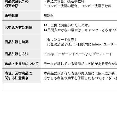
商品代金以外の
・振込の場合、振込手数料
必要金額
・コンビニ決済の場合、コンビニ決済手数料
販売数量
無制限
14日以内にお願いいたします。
お申込み有効期限
14日間入金がない場合は、キャンセルとさせて
【ダウンロード販売】
商品引渡し時期
代金決済完了後、14日以内に infotop ユ
商品引渡し方法
infotop ユーザーマイページよりダウンロード
返品・不良品について
データが壊れている等商品に欠陥がある場合を
表現、及び商品に
本商品に示された表現や再現性には個人差があ
関する注意書き
必ずしも利益や効果を保証したものではござい